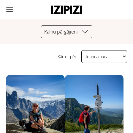
Kalnu pārgājieni
Kārtot pēc