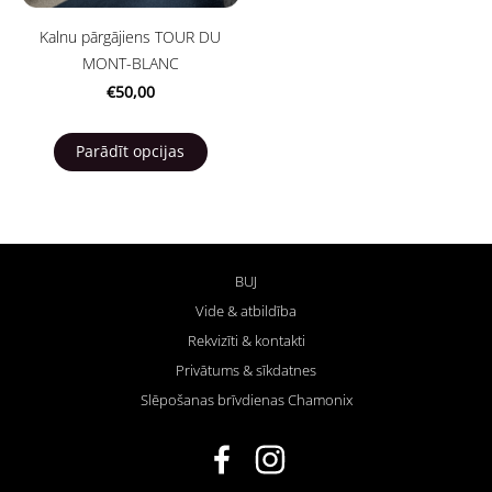
Kalnu pārgājiens TOUR DU
MONT-BLANC
€50,00
Parādīt opcijas
BUJ
Vide & atbildība
Rekvizīti & kontakti
Privātums & sīkdatnes
Slēpošanas brīvdienas Chamonix