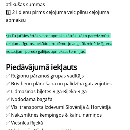
atlikušās summas
5️⃣ 21 dienu pirms ceļojuma veic pilnu ceļojuma
apmaksu
*Ja Tu jutīsies ērtāk veicot apmaksu ātrāk, kā to paredz mūsu
ceļojuma līgums, nekādu problēmu, jo augstāk minētie līguma
nosacījumi paredz galējos apmaksas termiņus.
Piedāvājumā iekļauts
✅
Reģionu pārzinoš grupas vadītājs
✅
Brīvdienu plānošana un palīdzība gatavojoties
✅
Lidmašīnas biļetes Rīga-Rijeka-Rīga
✅
Nododamā bagāža
✅
Visi transporta izdevumi Slovēnijā & Horvātijā
✅
Naktsmītnes kempingos & kalnu namiņos
✅
Viesnīca Rijekā