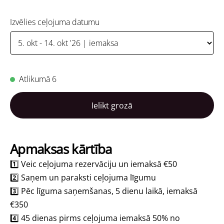
Izvēlies ceļojuma datumu
Atlikumā 6
Ielikt grozā
Apmaksas kārtība
1️⃣ Veic ceļojuma rezervāciju un iemaksā
€50
2️⃣ Saņem un paraksti ceļojuma līgumu
3️⃣ Pēc līguma saņemšanas, 5 dienu laikā, iemaksā
€350
4️⃣ 45 dienas pirms ceļojuma iemaksā 50% no