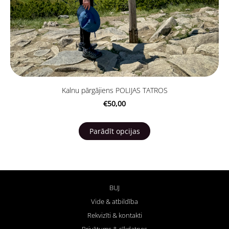
Kalnu pārgājiens POLIJAS TATROS
€50,00
Parādīt opcijas
BUJ
Vide & atbildība
Rekvizīti & kontakti