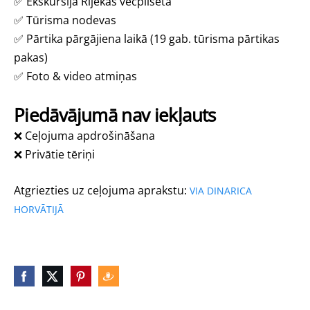
✅
Ekskursija Rijekas vecpilsētā
✅
Tūrisma nodevas
✅
Pārtika pārgājiena laikā (19 gab. tūrisma pārtikas
pakas)
✅
Foto & video atmiņas
Piedāvājumā nav iekļauts
❌ Ceļojuma apdrošināšana
❌ Privātie tēriņi
Atgriezties uz ceļojuma aprakstu:
VIA DINARICA
HORVĀTIJĀ