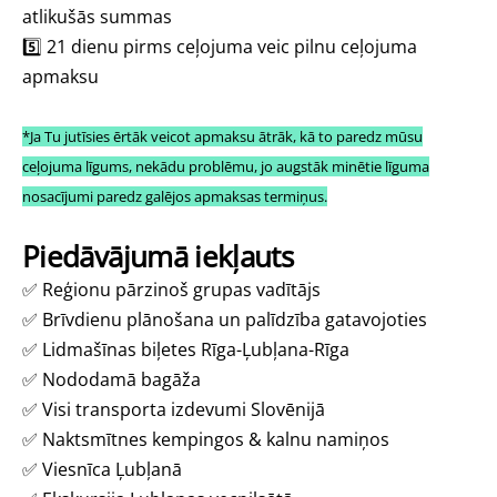
atlikušās summas
5️⃣ 21 dienu pirms ceļojuma veic pilnu ceļojuma
apmaksu
*Ja Tu jutīsies ērtāk veicot apmaksu ātrāk, kā to paredz mūsu
ceļojuma līgums, nekādu problēmu, jo augstāk minētie līguma
nosacījumi paredz galējos apmaksas termiņus.
Piedāvājumā iekļauts
✅
Reģionu pārzinoš grupas vadītājs
✅
Brīvdienu plānošana un palīdzība gatavojoties
✅
Lidmašīnas biļetes Rīga-Ļubļana-Rīga
✅
Nododamā bagāža
✅
Visi transporta izdevumi Slovēnijā
✅
Naktsmītnes kempingos & kalnu namiņos
✅
Viesnīca Ļubļanā