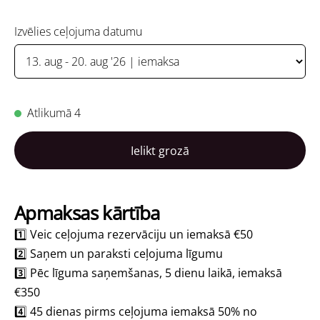
Izvēlies ceļojuma datumu
Atlikumā 4
Ielikt grozā
Apmaksas kārtība
1️⃣ Veic ceļojuma rezervāciju un iemaksā
€50
2️⃣ Saņem un paraksti ceļojuma līgumu
3️⃣ Pēc līguma saņemšanas, 5 dienu laikā, iemaksā
€350
4️⃣ 45 dienas pirms ceļojuma iemaksā 50% no