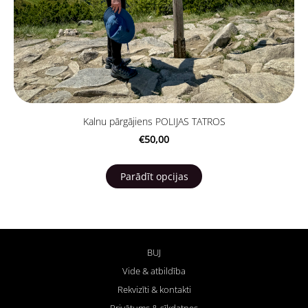
Kalnu pārgājiens POLIJAS TATROS
€50,00
Parādīt opcijas
BUJ
Vide & atbildība
Rekvizīti & kontakti