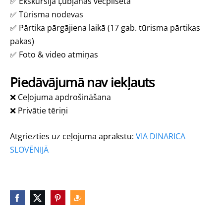
✅
Ekskursija Ļubļanas vecpilsētā
✅
Tūrisma nodevas
✅
Pārtika pārgājiena laikā (17 gab. tūrisma pārtikas
pakas)
✅
Foto & video atmiņas
Piedāvājumā nav iekļauts
❌ Ceļojuma apdrošināšana
❌ Privātie tēriņi
Atgriezties uz ceļojuma aprakstu:
VIA DINARICA
SLOVĒNIJĀ