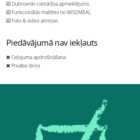
☑️ Dubrovniki cietokšņa apmeklējums
☑️ Funkcionālās maltītes no WISEMEAL
☑️ Foto & video atmiņas
Piedāvājumā nav iekļauts
❌ Ceļojuma apdrošināšana
❌ Privātie tēriņi