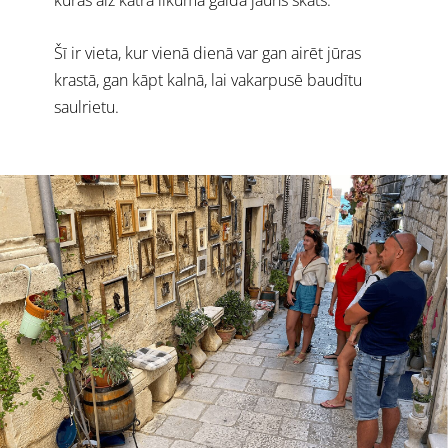
kurās aiz katra līkuma gaida jauns skats.
Šī ir vieta, kur vienā dienā var gan airēt jūras
krastā, gan kāpt kalnā, lai vakarpusē baudītu
saulrietu.