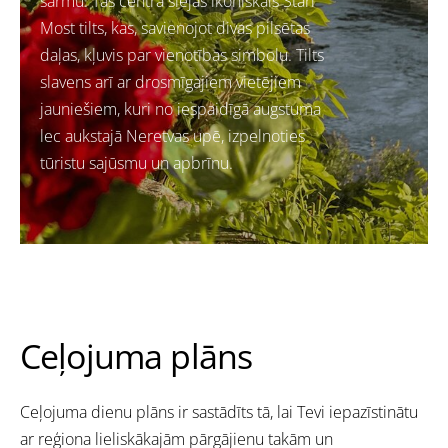
šarmu. Tās centrā slejas ikoniskais Stari
Most tilts, kas, savienojot divas pilsētas
daļas, kļuvis par vienotības simbolu. Tilts
slavens arī ar drosmīgajiem vietējiem
jauniešiem, kuri no iespaidīgā augstuma
lec aukstajā Neretvas upē, izpelnoties
tūristu sajūsmu un apbrīnu.
Ceļojuma plāns
Ceļojuma dienu plāns ir sastādīts tā, lai Tevi iepazīstinātu
ar reģiona lieliskākajām pārgājienu takām un