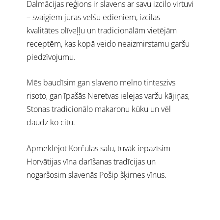
Dalmācijas reģions ir slavens ar savu izcilo virtuvi
– svaigiem jūras velšu ēdieniem, izcilas
kvalitātes olīveļļu un tradicionālām vietējām
receptēm, kas kopā veido neaizmirstamu garšu
piedzīvojumu.
Mēs baudīsim gan slaveno melno tinteszivs
risoto, gan īpašās Neretvas ielejas varžu kājiņas,
Stonas tradicionālo makaronu kūku un vēl
daudz ko citu.
Apmeklējot Korčulas salu, tuvāk iepazīsim
Horvātijas vīna darīšanas tradīcijas un
nogaršosim slavenās Pošip šķirnes vīnus.