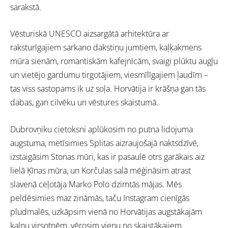
sarakstā.
Vēsturiskā UNESCO aizsargātā arhitektūra ar
raksturīgajiem sarkano dakstiņu jumtiem, kaļķakmens
mūra sienām, romantiskām kafejnīcām, svaigi plūktu augļu
un vietējo gardumu tirgotājiem, viesmīlīgajiem ļaudīm –
tas viss sastopams ik uz soļa. Horvātija ir krāšņa gan tās
dabas, gan cilvēku un vēstures skaistumā.
Dubrovņiku cietoksni aplūkosim no putna lidojuma
augstuma, metīsimies Splitas aizraujošajā naktsdzīvē,
izstaigāsim Stonas mūri, kas ir pasaulē otrs garākais aiz
lielā Ķīnas mūra, un Korčulas salā mēģināsim atrast
slavenā ceļotāja Marko Polo dzimtās mājas. Mēs
peldēsimies maz zināmās, taču Instagram cienīgās
pludmalēs, uzkāpsim vienā no Horvātijas augstākajām
kalnu virsotnēm, vērosim vienu no skaistākajiem