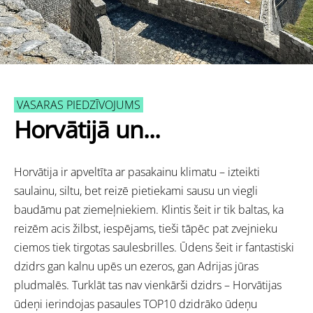
VASARAS PIEDZĪVOJUMS
Horvātijā un...
Horvātija ir apveltīta ar pasakainu klimatu – izteikti
saulainu, siltu, bet reizē pietiekami sausu un viegli
baudāmu pat ziemeļniekiem. Klintis šeit ir tik baltas, ka
reizēm acis žilbst, iespējams, tieši tāpēc pat zvejnieku
ciemos tiek tirgotas saulesbrilles. Ūdens šeit ir fantastiski
dzidrs gan kalnu upēs un ezeros, gan Adrijas jūras
pludmalēs. Turklāt tas nav vienkārši dzidrs – Horvātijas
ūdeņi ierindojas pasaules TOP10 dzidrāko ūdeņu