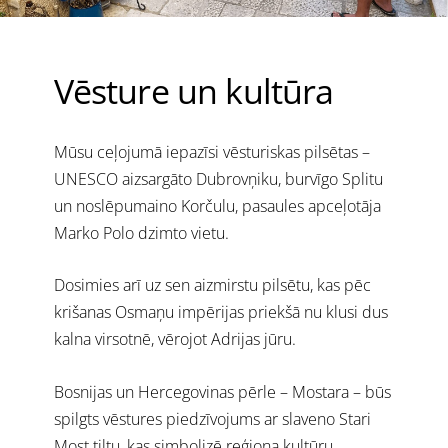
Vēsture un kultūra
Mūsu ceļojumā iepazīsi vēsturiskas pilsētas –
UNESCO aizsargāto Dubrovņiku, burvīgo Splitu
un noslēpumaino Korčulu, pasaules apceļotāja
Marko Polo dzimto vietu.
Dosimies arī uz sen aizmirstu pilsētu, kas pēc
krišanas Osmaņu impērijas priekšā nu klusi dus
kalna virsotnē, vērojot Adrijas jūru.
Bosnijas un Hercegovinas pērle – Mostara – būs
spilgts vēstures piedzīvojums ar slaveno Stari
Most tiltu, kas simbolizē reģiona kultūru