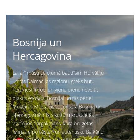
Bosnija un
Hercagovina
Lai arī mūsu ceļojumā baudīsim Horvātiju
un tās Dalmācijas reģionu, grēks būtu
neizmest līkloci un vienu dienu neveltīt
blakus esošajai Bosnijai un tās pērlei
Mostarai.
Mostaras vecpilsēta Bosnijā un
Hercegovinā ir īsts kultūru krustcelēs
veidojies dārgakmens, kura bruģētās
ieliņas elpo vēsturi un autentisku Balkānu