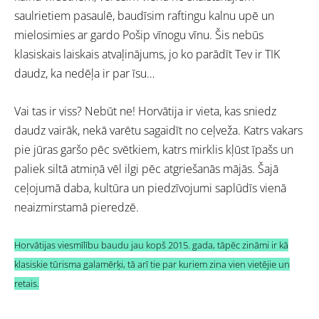
saulrietiem pasaulē, baudīsim raftingu kalnu upē un
mielosimies ar gardo Pošip vīnogu vīnu. Šis nebūs
klasiskais laiskais atvaļinājums, jo ko parādīt Tev ir TIK
daudz, ka nedēļa ir par īsu…
Vai tas ir viss? Nebūt ne! Horvātija ir vieta, kas sniedz
daudz vairāk, nekā varētu sagaidīt no ceļveža. Katrs vakars
pie jūras garšo pēc svētkiem, katrs mirklis kļūst īpašs un
paliek siltā atmiņā vēl ilgi pēc atgriešanās mājās. Šajā
ceļojumā daba, kultūra un piedzīvojumi saplūdīs vienā
neaizmirstamā pieredzē.
Horvātijas viesmīlību baudu jau kopš 2015. gada, tāpēc zināmi ir kā
klasiskie tūrisma galamērķi, tā arī tie par kuriem zina vien vietējie un
retais.