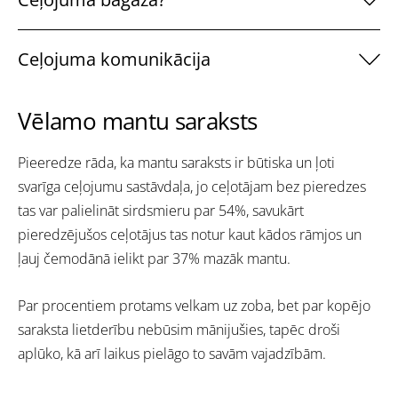
Ceļojuma komunikācija
Vēlamo mantu saraksts
Pieeredze rāda, ka mantu saraksts ir būtiska un ļoti
svarīga ceļojumu sastāvdaļa, jo ceļotājam bez pieredzes
tas var palielināt sirdsmieru par 54%, savukārt
pieredzējušos ceļotājus tas notur kaut kādos rāmjos un
ļauj čemodānā ielikt par 37% mazāk mantu.
Par procentiem protams velkam uz zoba, bet par kopējo
saraksta lietderību nebūsim mānijušies, tapēc droši
aplūko, kā arī laikus pielāgo to savām vajadzībām.