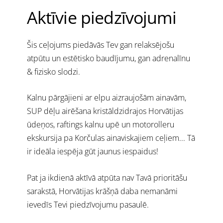
Aktīvie piedzīvojumi
Šis ceļojums piedāvās Tev gan
relaksējošu
atpūtu un estētisko baudījumu, gan
adrenalīnu
& fizisko slodzi.
Kalnu pārgājieni ar elpu aizraujošām ainavām,
SUP dēļu airēšana kristāldzidrajos Horvātijas
ūdeņos, raftings kalnu upē un motorolleru
ekskursija pa Korčulas ainaviskajiem ceļiem... Tā
ir ideāla iespēja gūt jaunus iespaidus!
Pat ja ikdienā aktīvā atpūta nav Tavā prioritāšu
sarakstā, Horvātijas krāšņā daba nemanāmi
ievedīs Tevi piedzīvojumu pasaulē.