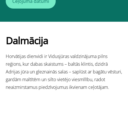
Ceļojuma datumi
Dalmācija
Horvātijas dienvidi ir Vidusjūras valdzinājuma pilns
reģions, kur dabas skaistums – baltās klintis, dzidrā
Adrijas jūra un gleznainās salas – saplūst ar bagātu vēsturi,
gardām maltītēm un silto vietējo viesmīlību, radot
neaizmirstamus piedzīvojumus ikvienam ceļotājam.