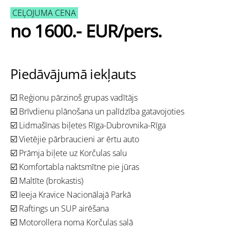
CEĻOJUMA CENA
no 1600.-
EUR/pers.
Piedāvājumā iekļauts
☑️ Reģionu pārzinoš grupas vadītājs
☑️ Brīvdienu plānošana un palīdzība gatavojoties
☑️ Lidmašīnas biļetes Rīga-Dubrovnika-Rīga
☑️ Vietējie pārbraucieni ar ērtu auto
☑️ Prāmja biļete uz Korčulas salu
☑️
Komfortabla naktsmītne pie jūras
☑️ Maltīte (brokastis)
☑️ Ieeja Kravice Nacionālajā Parkā
☑️ Raftings un SUP airēšana
☑️ Motorollera noma Korčulas salā