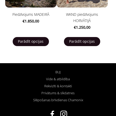
Piedzīvojums MADEIRĀ
WKND piedzīvojums
HORVĀTIJĀ
€1.850,00
€1.250,00
Parādīt opcijas
Parādīt opcijas
BUJ
Vide & atbildība
Rekvizīti & kontakti
Privātums & sīkdatnes
Slēpošanas brīvdienas Chamonix