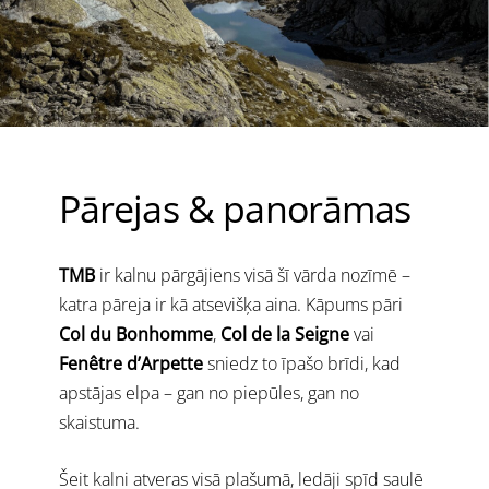
Pārejas & panorāmas
TMB
ir kalnu pārgājiens visā šī vārda nozīmē –
katra pāreja ir kā atsevišķa aina. Kāpums pāri
Col du Bonhomme
,
Col de la Seigne
vai
Fenêtre d’Arpette
sniedz to īpašo brīdi, kad
apstājas elpa – gan no piepūles, gan no
skaistuma.
Šeit kalni atveras visā plašumā, ledāji spīd saulē