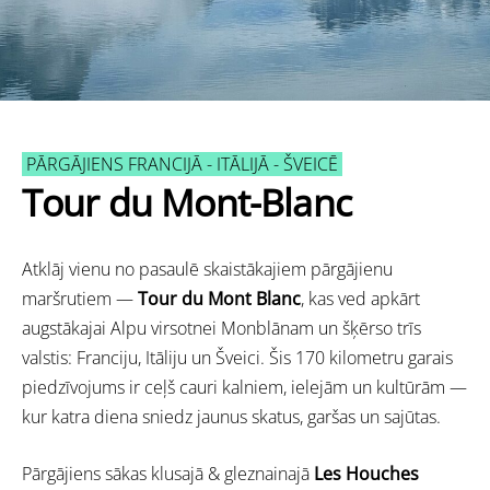
PĀRGĀJIENS FRANCIJĀ - ITĀLIJĀ - ŠVEICĒ
Tour du Mont-Blanc
Atklāj vienu no pasaulē skaistākajiem pārgājienu
maršrutiem —
Tour du Mont Blanc
, kas ved apkārt
augstākajai Alpu virsotnei Monblānam un šķērso trīs
valstis: Franciju, Itāliju un Šveici. Šis 170 kilometru garais
piedzīvojums ir ceļš cauri kalniem, ielejām un kultūrām —
kur katra diena sniedz jaunus skatus, garšas un sajūtas.
Pārgājiens sākas klusajā & gleznainajā
Les Houches