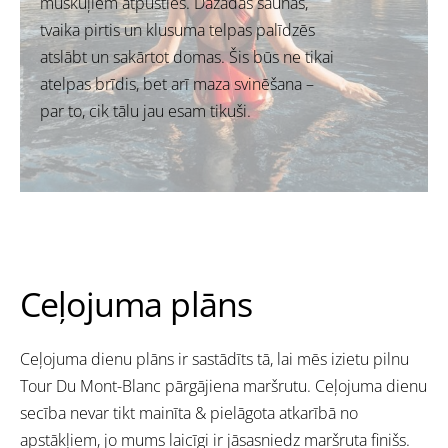
muskuļiem atpūsties. Dažādas saunas,
tvaika pirtis un klusuma telpas palīdzēs
atslābt un sakārtot domas. Šis būs ne tikai
atelpas brīdis, bet arī maza svinēšana –
par to, cik tālu jau esam tikuši.
Ceļojuma plāns
Ceļojuma dienu plāns ir sastādīts tā, lai mēs izietu pilnu
Tour Du Mont-Blanc pārgājiena maršrutu. Ceļojuma dienu
secība nevar tikt mainīta & pielāgota atkarībā no
apstākļiem, jo mums laicīgi ir jāsasniedz maršruta finišs.