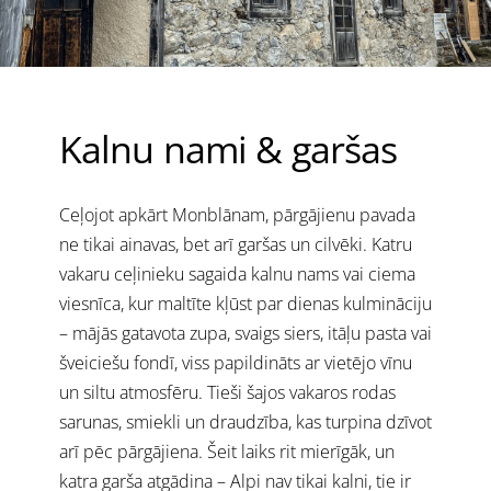
Kalnu nami & garšas
Ceļojot apkārt Monblānam, pārgājienu pavada
ne tikai ainavas, bet arī garšas un cilvēki. Katru
vakaru ceļinieku sagaida kalnu nams vai ciema
viesnīca, kur maltīte kļūst par dienas kulmināciju
– mājās gatavota zupa, svaigs siers, itāļu pasta vai
šveiciešu fondī, viss papildināts ar vietējo vīnu
un siltu atmosfēru. Tieši šajos vakaros rodas
sarunas, smiekli un draudzība, kas turpina dzīvot
arī pēc pārgājiena. Šeit laiks rit mierīgāk, un
katra garša atgādina – Alpi nav tikai kalni, tie ir