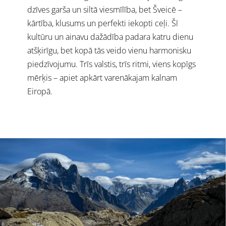
dzīves garša un siltā viesmīlība, bet Šveicē –
kārtība, klusums un perfekti iekopti ceļi. Šī
kultūru un ainavu dažādība padara katru dienu
atšķirīgu, bet kopā tās veido vienu harmonisku
piedzīvojumu. Trīs valstis, trīs ritmi, viens kopīgs
mērķis – apiet apkārt varenākajam kalnam
Eiropā.