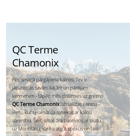
QC Terme
Chamonix
Pēc smagā pārgājiena kalnos, Tev ir
jāpateicas savām kājām un pārējam
ķermenim - tāpēc mēs dosimies uz grezno
QC Terme Chamonix
labsajūtas centru –
vietu, kur relaksācija satiekas ar kalnu
varenību. Šeit, siltos āra baseinos ar skatu
uz Monblānu, varēsi atgūt spēkus un ļaut