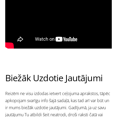
Biežāk Uzdotie Jautājumi
Reizēm ne visu izdodas ietvert ceļojuma aprakstos, tāpēc
apkopojam svarīgu info šajā sadaļā, kas tad arī var būt un
ir mums biežāk uzdotie jautājumi. Gadījumā, ja uz savu
jautājumu Tu atbildi šeit neatrodi, droši raksti čatā vai