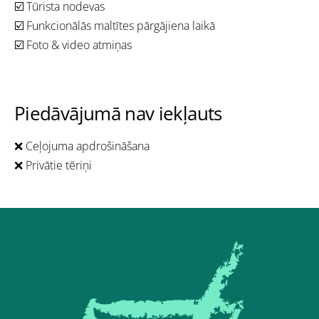
☑️ Tūrista nodevas
☑️ Funkcionālās maltītes pārgājiena laikā
☑️ Foto & video atmiņas
Piedāvājumā nav iekļauts
❌ Ceļojuma apdrošināšana
❌ Privātie tēriņi