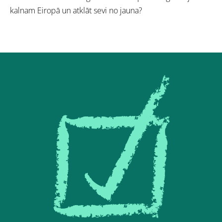
kalnam Eiropā un atklāt sevi no jauna?