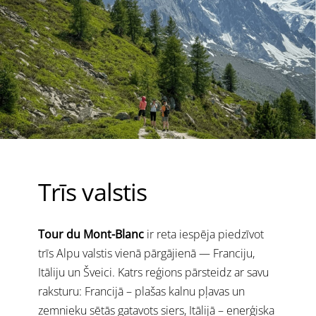
Trīs valstis
Tour du Mont-Blanc
ir reta iespēja piedzīvot
trīs Alpu valstis vienā pārgājienā — Franciju,
Itāliju un Šveici. Katrs reģions pārsteidz ar savu
raksturu: Francijā – plašas kalnu pļavas un
zemnieku sētās gatavots siers, Itālijā – enerģiska