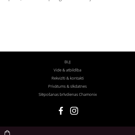
BUJ
Vide & atbildība
Rekvizīti & kontakti
Privātums & sīkdatnes
Slēpošanas brīvdienas Chamonix