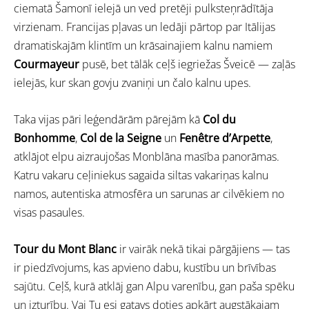
ciematā Šamonī ielejā un ved pretēji pulksteņrādītāja
virzienam. Francijas pļavas un ledāji pārtop par Itālijas
dramatiskajām klintīm un krāsainajiem kalnu namiem
Courmayeur
pusē, bet tālāk ceļš iegriežas Šveicē — zaļās
ielejās, kur skan govju zvaniņi un čalo kalnu upes.
Taka vijas pāri leģendārām pārejām kā
Col du
Bonhomme
,
Col de la Seigne
un
Fenêtre d’Arpette
,
atklājot elpu aizraujošas Monblāna masība panorāmas.
Katru vakaru ceļiniekus sagaida siltas vakariņas kalnu
namos, autentiska atmosfēra un sarunas ar cilvēkiem no
visas pasaules.
Tour du Mont Blanc
ir vairāk nekā tikai pārgājiens — tas
ir piedzīvojums, kas apvieno dabu, kustību un brīvības
sajūtu. Ceļš, kurā atklāj gan Alpu varenību, gan paša spēku
un izturību. Vai Tu esi gatavs doties apkārt augstākajam