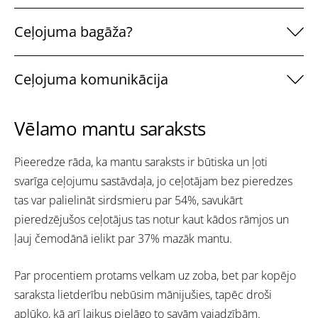
Ceļojuma bagāža?
Ceļojuma komunikācija
Vēlamo mantu saraksts
Pieeredze rāda, ka mantu saraksts ir būtiska un ļoti
svarīga ceļojumu sastāvdaļa, jo ceļotājam bez pieredzes
tas var palielināt sirdsmieru par 54%, savukārt
pieredzējušos ceļotājus tas notur kaut kādos rāmjos un
ļauj čemodānā ielikt par 37% mazāk mantu.
Par procentiem protams velkam uz zoba, bet par kopējo
saraksta lietderību nebūsim mānijušies, tapēc droši
aplūko, kā arī laikus pielāgo to savām vajadzībām.