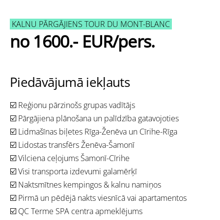
KALNU PĀRGĀJIENS TOUR DU MONT-BLANC
no 1600.-
EUR/pers.
Piedāvājumā iekļauts
☑️ Reģionu pārzinošs grupas vadītājs
☑️ Pārgājiena plānošana un palīdzība gatavojoties
☑️ Lidmašīnas biļetes Rīga-Ženēva un Cīrihe-Rīga
☑️ Lidostas transfērs Ženēva-Šamonī
☑️ Vilciena ceļojums Šamonī-Cīrihe
☑️
Visi transporta izdevumi galamērķī
☑️
Naktsmītnes kempingos & kalnu namiņos
☑️ Pirmā un pēdējā nakts viesnīcā vai apartamentos
☑️
QC Terme SPA centra apmeklējums