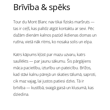
Brīvība & spēks
Tour du Mont Blanc nav tikai fizisks maršruts —
tas ir ceļš, kas palīdz atgūt kontaktu ar sevi. Pēc
dažām dienām kalnos pazūd ikdienas domas un
rutīna, vietā nāk ritms, ko nosaka solis un elpa.
Katrs kāpums kļūst par mazu uzvaru, katrs
saullēkts — par jaunu sākumu.
Šis pārgājiens
māca pacietību, izturību un pateicību. Brīžos,
kad stāvi kalnu pārejā un skaties tālumā, saproti,
cik maz vajag, lai justos patiesi dzīvs. Tā ir
brīvība — kustībā, svaigā gaisā un klusumā, kas
dziedina.