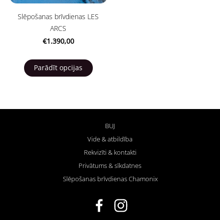
Slēpošanas brīvdienas LES
ARCS
€1.390,00
Parādīt opcijas
BUJ
Vide & atbildība
Rekvizīti & kontakti
Privātums & sīkdatnes
Slēpošanas brīvdienas Chamonix